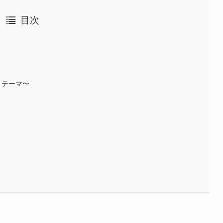
目次
、テーマ〜